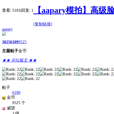
【aapary模拍】高
查看:
5183
|
回复:
1
[复制链接]
aapary
3025
6189
9525
主题
帖子
金币
★★ 论坛版主 ★★
帖子
6189
金币
9525 个
威望
3 级