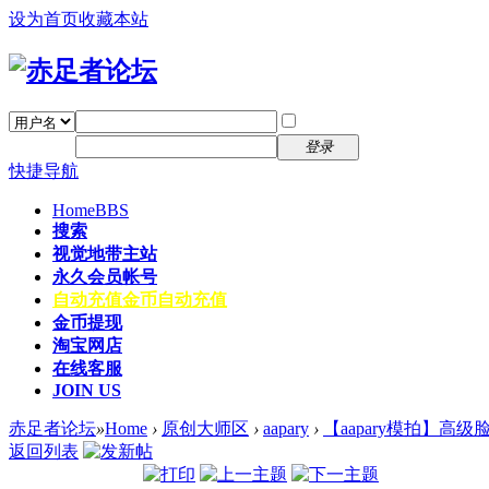
设为首页
收藏本站
找回密码
自动登录
密码
注册
登录
快捷导航
Home
BBS
搜索
视觉地带主站
永久会员帐号
自动充值
金币自动充值
金币提现
淘宝网店
在线客服
JOIN US
赤足者论坛
»
Home
›
原创大师区
›
aapary
›
【aapary模拍】高
返回列表