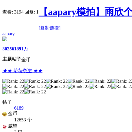
【aapary模拍】雨欣
查看:
3194
|
回复:
1
[复制链接]
aapary
3025
6189
1万
主题
帖子
金币
★★ 论坛版主 ★★
帖子
6189
金币
12653 个
威望