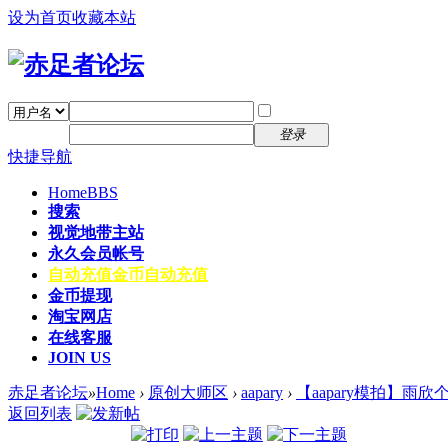
设为首页
收藏本站
找回密码
自动登录
密码
注册
登录
快捷导航
Home
BBS
搜索
视觉地带主站
永久会员帐号
自动充值
金币自动充值
金币提现
淘宝网店
在线客服
JOIN US
赤足者论坛
»
Home
›
原创大师区
›
aapary
›
【aapary模拍】雨欣
返回列表