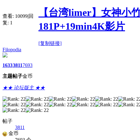
【台湾limer】女神小
查看:
10099
|
回
复:
1
181P+19min4K影片
[复制链接]
Filopodia
1633
3811
7693
主题
帖子
金币
★★ 论坛版主 ★★
帖子
3811
金币
7693 个