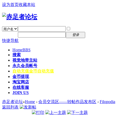
设为首页
收藏本站
找回密码
自动登录
密码
注册
登录
快捷导航
Home
BBS
搜索
视觉地带主站
永久会员帐号
自动充值
金币自动充值
金币提现
淘宝网店
在线客服
JOIN US
赤足者论坛
»
Home
›
会员交流区——转帖作品发布区
›
Filopodia
返回列表