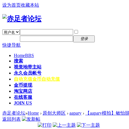
设为首页
收藏本站
找回密码
自动登录
密码
注册
登录
快捷导航
Home
BBS
搜索
视觉地带主站
永久会员帐号
自动充值
金币自动充值
金币提现
淘宝网店
在线客服
JOIN US
赤足者论坛
»
Home
›
原创大师区
›
aapary
›
【aapary模拍】敏
返回列表