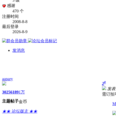
3 级
感谢
470 个
注册时间
2008-8-8
最后登录
2026-8-9
发消息
aapary
#
2
发表于 
3025
6189
1万
需订拍可
主题
帖子
金币
M
★★ 论坛版主 ★★