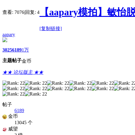
【aapary模拍】敏怡
查看:
7076
|
回复:
4
[复制链接]
aapary
3025
6189
1万
主题
帖子
金币
★★ 论坛版主 ★★
帖子
6189
金币
13045 个
威望