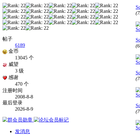
S
(
帖子
S
6189
(
金币
13045 个
威望
3 级
S
感谢
(
470 个
注册时间
2008-8-8
最后登录
S
2026-8-9
(
发消息