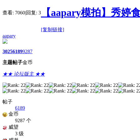
【aapary模拍】秀婷
查看:
7060
|
回复:
3
[复制链接]
aapary
3025
6189
9287
主题
帖子
金币
★★ 论坛版主 ★★
帖子
6189
金币
9287 个
威望
3 级