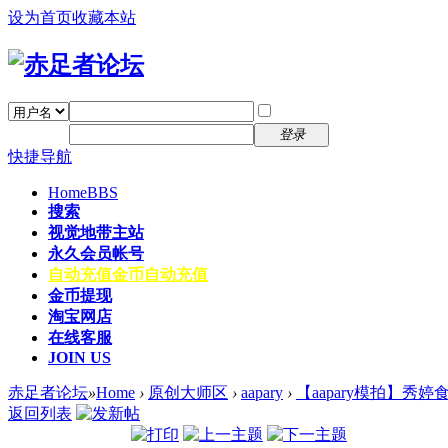
设为首页
收藏本站
找回密码
自动登录
密码
注册
登录
快捷导航
Home
BBS
搜索
视觉地带主站
永久会员帐号
自动充值
金币自动充值
金币提现
淘宝网店
在线客服
JOIN US
赤足者论坛
»
Home
›
原创大师区
›
aapary
›
【aapary模拍】秀婷
返回列表