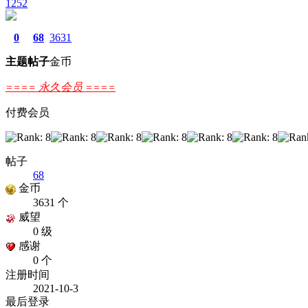
1252
0
68
3631
主题
帖子
金币
==== 永久会员 ====
付费会员
帖子
68
金币
3631 个
威望
0 级
感谢
0 个
注册时间
2021-10-3
最后登录