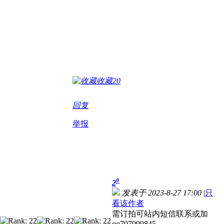
收藏
20
回复
举报
#
2
发表于 2023-8-27 17:00
|
只
看该作者
需订拍可站内短信联系或加
qq707999845