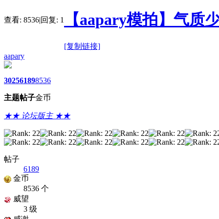
【aapary模拍】气质
查看:
8536
|
回复:
1
[复制链接]
aapary
3025
6189
8536
主题
帖子
金币
★★ 论坛版主 ★★
帖子
6189
金币
8536 个
威望
3 级