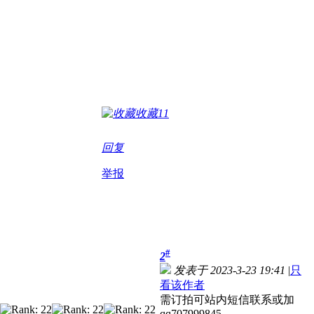
收藏
11
回复
举报
#
2
发表于 2023-3-23 19:41
|
只
看该作者
需订拍可站内短信联系或加
qq707999845