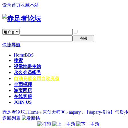
设为首页
收藏本站
找回密码
自动登录
密码
注册
登录
快捷导航
Home
BBS
搜索
视觉地带主站
永久会员帐号
自动充值
金币自动充值
金币提现
淘宝网店
在线客服
JOIN US
赤足者论坛
»
Home
›
原创大师区
›
aapary
›
【aapary模拍】气
返回列表