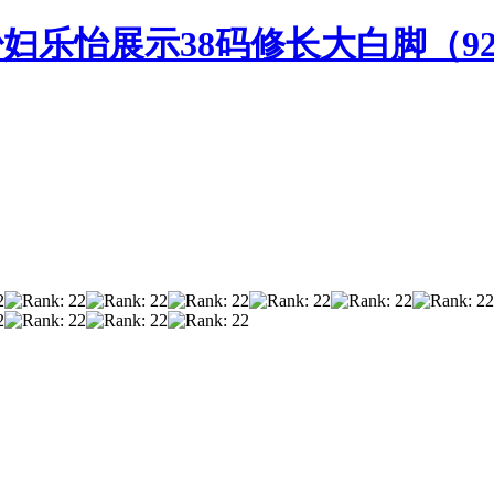
少妇乐怡展示38码修长大白脚（9