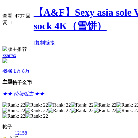
【A&F】Sexy asia sole Vi
查看:
4797
|
回
复:
1
sock 4K（雪饼）
[复制链接]
xsartax
4946
1万
8万
主题
帖子
金币
★★ 论坛版主 ★★
帖子
12158