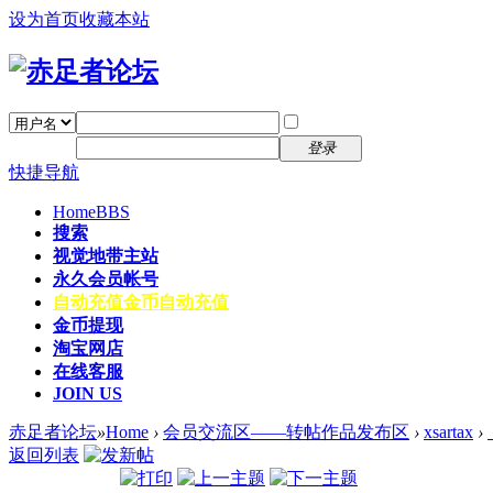
设为首页
收藏本站
找回密码
自动登录
密码
注册
登录
快捷导航
Home
BBS
搜索
视觉地带主站
永久会员帐号
自动充值
金币自动充值
金币提现
淘宝网店
在线客服
JOIN US
赤足者论坛
»
Home
›
会员交流区——转帖作品发布区
›
xsartax
›
返回列表