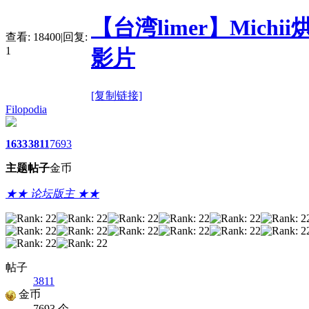
【台湾limer】Michi
查看:
18400
|
回复:
1
影片
[复制链接]
Filopodia
1633
3811
7693
主题
帖子
金币
★★ 论坛版主 ★★
帖子
3811
金币
7693 个