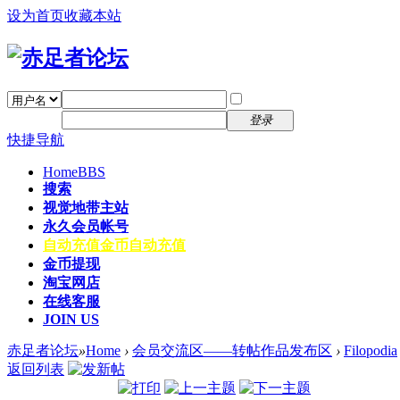
设为首页
收藏本站
找回密码
自动登录
密码
注册
登录
快捷导航
Home
BBS
搜索
视觉地带主站
永久会员帐号
自动充值
金币自动充值
金币提现
淘宝网店
在线客服
JOIN US
赤足者论坛
»
Home
›
会员交流区——转帖作品发布区
›
Filopodia
返回列表