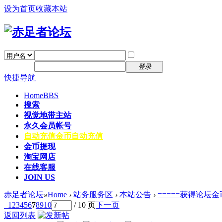
设为首页
收藏本站
找回密码
自动登录
密码
注册
登录
快捷导航
Home
BBS
搜索
视觉地带主站
永久会员帐号
自动充值
金币自动充值
金币提现
淘宝网店
在线客服
JOIN US
赤足者论坛
»
Home
›
站务服务区
›
本站公告
›
=====获得论坛金
1
2
3
4
5
6
7
8
9
10
/ 10 页
下一页
返回列表