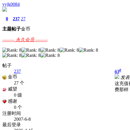
yyjk0084
0
237
27
主题
帖子
金币
——— 永久会员 ———
帖子
#
237
63
金币
发表于
27 个
这充值
威望
费那样
0 级
感谢
0 个
注册时间
2007-6-8
最后登录