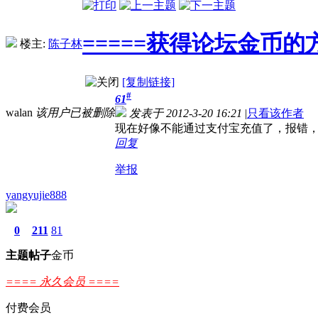
=====获得论坛金币的方
楼主:
陈子林
[复制链接]
#
61
walan
该用户已被删除
发表于 2012-3-20 16:21
|
只看该作者
现在好像不能通过支付宝充值了，报错
回复
举报
yangyujie888
0
211
81
主题
帖子
金币
==== 永久会员 ====
付费会员