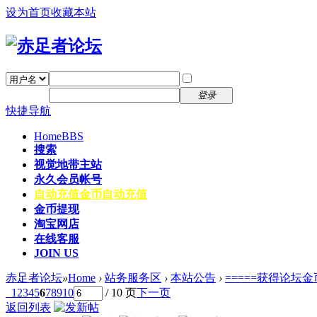
设为首页
收藏本站
找回密码
自动登录
密码
注册
登录
快捷导航
Home
BBS
搜索
视觉地带主站
永久会员帐号
自动充值
金币自动充值
金币提现
淘宝网店
在线客服
JOIN US
赤足者论坛
»
Home
›
站务服务区
›
本站公告
›
=====获得论坛金
1
2
3
4
5
6
7
8
9
10
/ 10 页
下一页
返回列表