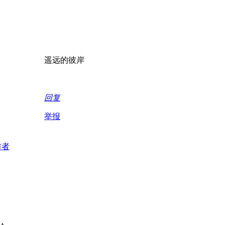
遥远的彼岸
回复
举报
作者