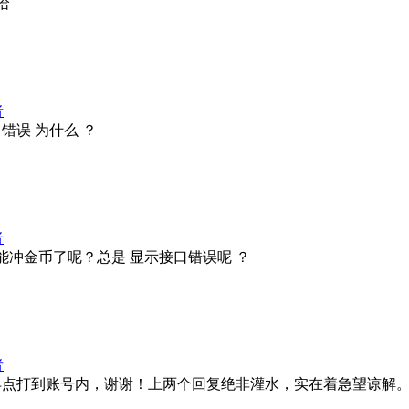
哈
者
错误 为什么 ？
者
冲金币了呢？总是 显示接口错误呢 ？
者
币早点打到账号内，谢谢！上两个回复绝非灌水，实在着急望谅解