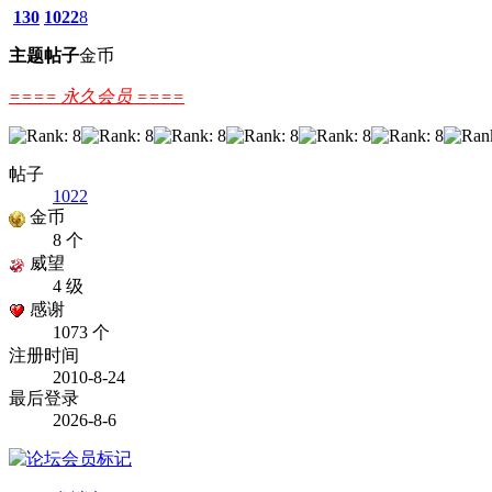
130
1022
8
主题
帖子
金币
==== 永久会员 ====
帖子
1022
金币
8 个
威望
4 级
感谢
1073 个
注册时间
2010-8-24
最后登录
2026-8-6