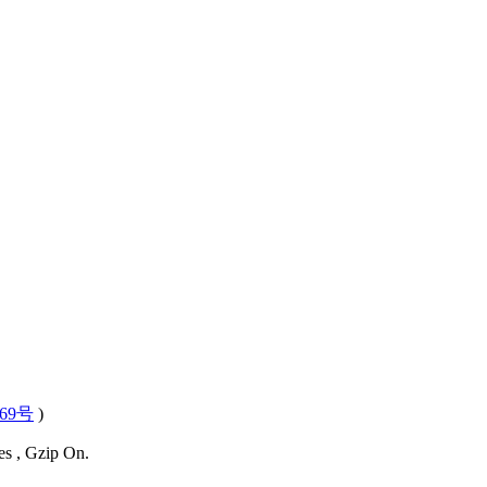
569号
)
es , Gzip On.