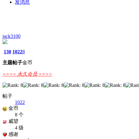
发消息
jack3100
130
1022
8
主题
帖子
金币
==== 永久会员 ====
帖子
1022
金币
8 个
威望
4 级
感谢