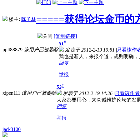
=====获得论坛金币的方
楼主:
陈子林
[复制链接]
#
51
pptt88879
该用户已被删除
发表于 2012-2-19 10:51
|
只看该作
我也是新人，来报个道，规则明确，
回复
举报
#
52
xipen111
该用户已被删除
发表于 2012-2-19 14:26
|
只看该作者
大家都要用心，来真诚维护论坛的发
回复
举报
jack3100