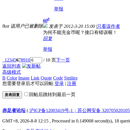
举报
#
60
fksr
该用户已被删除
发表于 2012-3-20 15:00
|
只看该作者
为何不能充金币呢？接口有错误喔！
回复
举报
1
2
3
4
5
6
7
8
9
10
/ 10 页
下一页
返回列表
高级模式
B
Color
Image
Link
Quote
Code
Smilies
您需要登录后才可以回帖
登录
|
注册
回帖后跳转到最后一页
发表回复
赤足者论坛
(
沪ICP备12003419号-1；苏公网安备 32070502010
GMT+8, 2026-8-8 12:15
, Processed in 0.149008 second(s), 18 queri