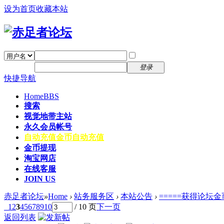
设为首页
收藏本站
找回密码
自动登录
密码
注册
登录
快捷导航
Home
BBS
搜索
视觉地带主站
永久会员帐号
自动充值
金币自动充值
金币提现
淘宝网店
在线客服
JOIN US
赤足者论坛
»
Home
›
站务服务区
›
本站公告
›
=====获得论坛金
1
2
3
4
5
6
7
8
9
10
/ 10 页
下一页
返回列表