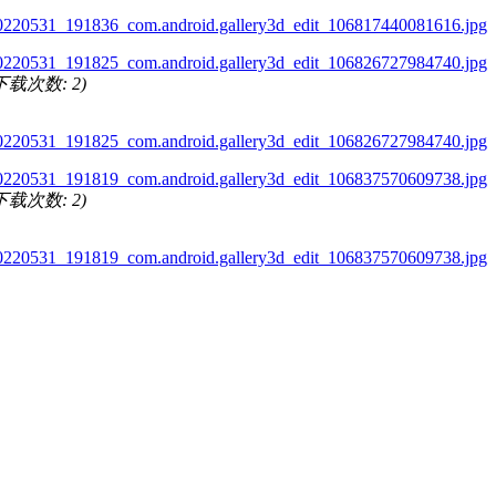
0220531_191825_com.android.gallery3d_edit_106826727984740.jpg
, 下载次数: 2)
0220531_191819_com.android.gallery3d_edit_106837570609738.jpg
, 下载次数: 2)