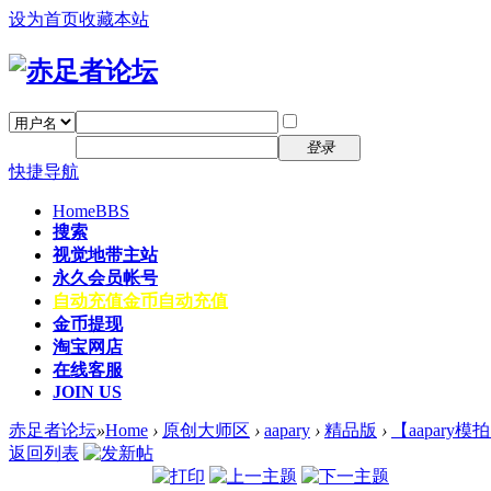
设为首页
收藏本站
找回密码
自动登录
密码
注册
登录
快捷导航
Home
BBS
搜索
视觉地带主站
永久会员帐号
自动充值
金币自动充值
金币提现
淘宝网店
在线客服
JOIN US
赤足者论坛
»
Home
›
原创大师区
›
aapary
›
精品版
›
【aapary
返回列表