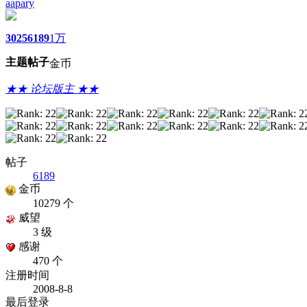
aapary
3025
6189
1万
主题
帖子
金币
★★ 论坛版主 ★★
帖子
6189
金币
10279 个
威望
3 级
感谢
470 个
注册时间
2008-8-8
最后登录