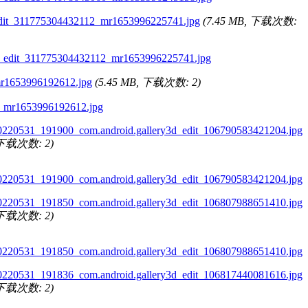
it_311775304432112_mr1653996225741.jpg
(7.45 MB, 下载次数:
1653996192612.jpg
(5.45 MB, 下载次数: 2)
0220531_191900_com.android.gallery3d_edit_106790583421204.jpg
, 下载次数: 2)
0220531_191850_com.android.gallery3d_edit_106807988651410.jpg
, 下载次数: 2)
0220531_191836_com.android.gallery3d_edit_106817440081616.jpg
, 下载次数: 2)