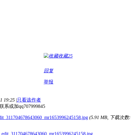
收藏
25
回复
举报
 19:25
|
只看该作者
或加qq707999845
it_311704678643060_mr1653996245158.jpg
(5.91 MB, 下载次数: