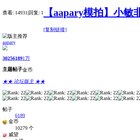
【aapary模拍】小
查看:
14931
|
回复:
1
[复制链接]
aapary
3025
6189
1万
主题
帖子
金币
★★ 论坛版主 ★★
帖子
6189
金币
10279 个
威望