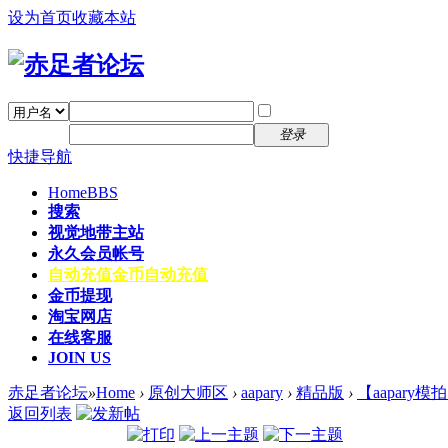
设为首页
收藏本站
找回密码
自动登录
密码
注册
登录
快捷导航
Home
BBS
搜索
视觉地带主站
永久会员帐号
自动充值
金币自动充值
金币提现
淘宝网店
在线客服
JOIN US
赤足者论坛
»
Home
›
原创大师区
›
aapary
›
精品版
›
【aapary
返回列表