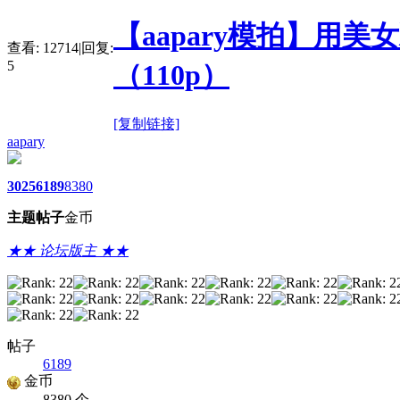
【aapary模拍】用
查看:
12714
|
回复:
5
（110p）
[复制链接]
aapary
3025
6189
8380
主题
帖子
金币
★★ 论坛版主 ★★
帖子
6189
金币
8380 个