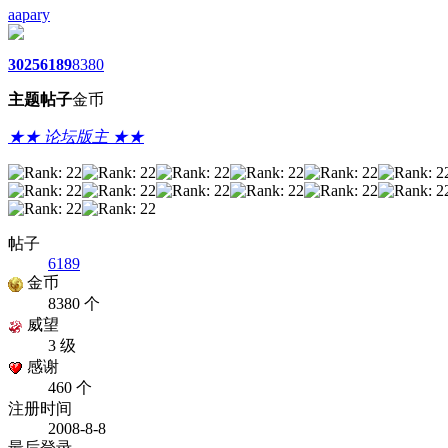
aapary
3025
6189
8380
主题
帖子
金币
★★ 论坛版主 ★★
帖子
6189
金币
8380 个
威望
3 级
感谢
460 个
注册时间
2008-8-8
最后登录