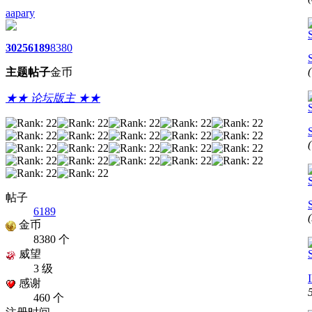
aapary
3025
6189
8380
主题
帖子
金币
★★ 论坛版主 ★★
帖子
6189
金币
8380 个
威望
3 级
感谢
460 个