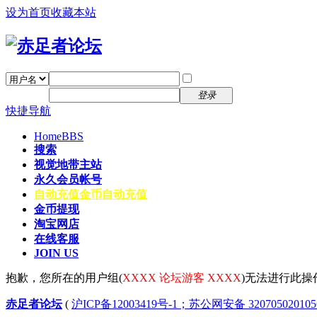
设为首页
收藏本站
找回密码
自动登录
密码
注册
登录
快捷导航
Home
BBS
搜索
视觉地带主站
永久会员帐号
自动充值
金币自动充值
金币提现
淘宝网店
在线客服
JOIN US
抱歉，您所在的用户组(
XXXX 论坛游客 XXXX
)无法进行此操
赤足者论坛
(
沪ICP备12003419号-1；苏公网安备 32070502010