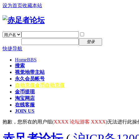
设为首页
收藏本站
找回密码
自动登录
密码
注册
登录
快捷导航
Home
BBS
搜索
视觉地带主站
永久会员帐号
自动充值
金币自动充值
金币提现
淘宝网店
在线客服
JOIN US
抱歉，您所在的用户组(
XXXX 论坛游客 XXXX
)无法进行此操
赤足者论坛
(
沪ICP备12