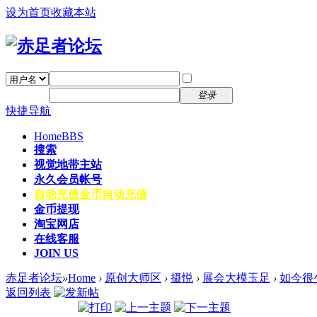
设为首页
收藏本站
找回密码
自动登录
密码
注册
登录
快捷导航
Home
BBS
搜索
视觉地带主站
永久会员帐号
自动充值
金币自动充值
金币提现
淘宝网店
在线客服
JOIN US
赤足者论坛
»
Home
›
原创大师区
›
摄悦
›
展会大模玉足
›
如今很
返回列表