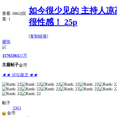
如今很少见的 主持人凉
查看:
6862
|
回
复:
1
很性感！ 25p
[复制链接]
摄悦
1176
3363
21万
主题
帖子
金币
★★ 论坛版主 ★★
帖子
3363
金币