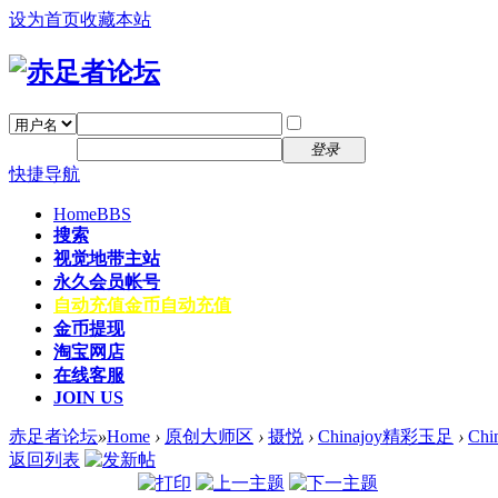
设为首页
收藏本站
找回密码
自动登录
密码
注册
登录
快捷导航
Home
BBS
搜索
视觉地带主站
永久会员帐号
自动充值
金币自动充值
金币提现
淘宝网店
在线客服
JOIN US
赤足者论坛
»
Home
›
原创大师区
›
摄悦
›
Chinajoy精彩玉足
›
Ch
返回列表