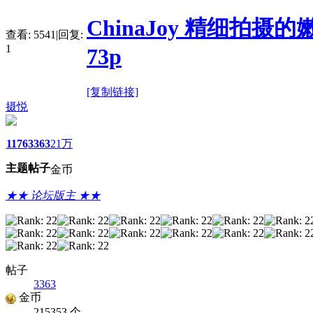
ChinaJoy 精细
查看:
5541
|
回复:
1
73p
[复制链接]
摄悦
1176
3363
21万
主题
帖子
金币
★★ 论坛版主 ★★
帖子
3363
金币
215353 个