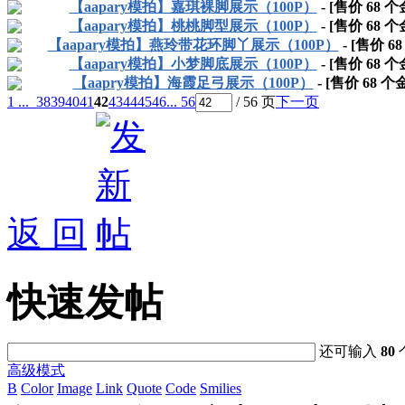
【aapary模拍】嘉琪裸脚展示（100P）
- [售价
68
个
【aapary模拍】桃桃脚型展示（100P）
- [售价
68
个
【aapary模拍】燕玲带花环脚丫展示（100P）
- [售价
68
【aapary模拍】小梦脚底展示（100P）
- [售价
68
个
【aapry模拍】海霞足弓展示（100P）
- [售价
68
个金
1 ...
38
39
40
41
42
43
44
45
46
... 56
/ 56 页
下一页
返 回
快速发帖
还可输入
80
高级模式
B
Color
Image
Link
Quote
Code
Smilies