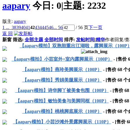
aapary
今日:
0
|
主题:
2232
版主:
aapary
1 ...
38
39
40
41
42
43
44
45
46
... 56
/ 56 页
下一页
返 回
新窗
筛选:
全部主题
全部时间
排序:
发帖时间
|
精华
作者
回复/
【aapary模拍】双胞胎重出江湖啦，露脚展示（100P
【aapary模拍】小芸室外+室内露脚展示（100P）
- [售价
【aapary模拍】燕玲美脚展示（100P）
- [售价
68
个
【aapary模拍】秀娟美腿展示（100P）
- [售价
68
个
【aapary模拍】诗华脚丫被美食包围（100P）
- [售价
68
【aapary模拍】敏怡美食与美脚同框（100P）
- [售价
68
【aapary模拍】桃桃脚底展示（100P）
- [售价
68
个
【aapary模拍】小芸沙滩外景露脚展示（110P）
- [售价
6