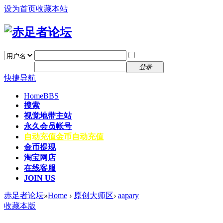
设为首页
收藏本站
找回密码
自动登录
密码
注册
登录
快捷导航
Home
BBS
搜索
视觉地带主站
永久会员帐号
自动充值
金币自动充值
金币提现
淘宝网店
在线客服
JOIN US
赤足者论坛
»
Home
›
原创大师区
›
aapary
收藏本版