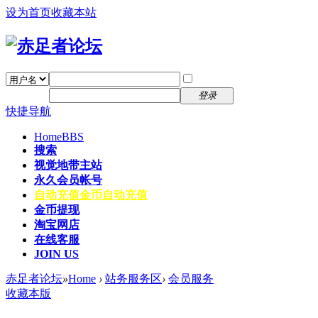
设为首页
收藏本站
找回密码
自动登录
密码
注册
登录
快捷导航
Home
BBS
搜索
视觉地带主站
永久会员帐号
自动充值
金币自动充值
金币提现
淘宝网店
在线客服
JOIN US
赤足者论坛
»
Home
›
站务服务区
›
会员服务
收藏本版