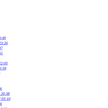
0:49
23:26
47
51
22:05
0:59
8
36
 20:38
2 03:10
16