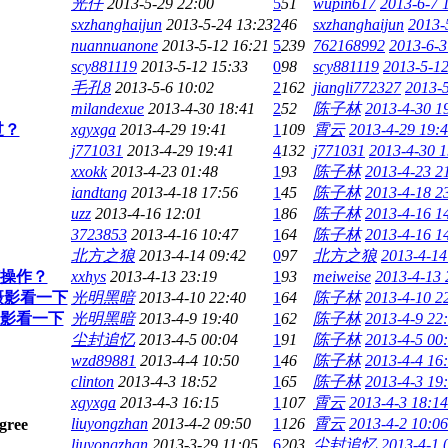
光仔
2013-5-29 22:00
5
51
wupin617
2013-6-7 
sxzhanghaijun
2013-5-24 13:23
2
46
sxzhanghaijun
2013-
nuannuanone
2013-5-12 16:21
5
239
762168992
2013-6-3
scy881119
2013-5-12 15:33
0
98
scy881119
2013-5-12
毛孔8
2013-5-6 10:02
2
162
jiangli772327
2013-5
milandexue
2013-4-30 18:41
2
52
陈子林
2013-4-30 1
过？
xgyxga
2013-4-29 19:41
1
109
霄云
2013-4-29 19:
j771031
2013-4-29 19:41
4
132
j771031
2013-4-30 1
xxokk
2013-4-23 01:48
1
93
陈子林
2013-4-23 2
iandtang
2013-4-18 17:56
1
45
陈子林
2013-4-18 2
uzz
2013-4-16 12:01
1
86
陈子林
2013-4-16 1
3723853
2013-4-16 10:47
1
64
陈子林
2013-4-16 1
北方之狼
2013-4-14 09:42
0
97
北方之狼
2013-4-14
何操作？
xxhys
2013-4-13 23:19
1
93
meiweise
2013-4-13 
摄影看一下
光明黑暗
2013-4-10 22:40
1
64
陈子林
2013-4-10 2
影看一下
光明黑暗
2013-4-9 19:40
1
62
陈子林
2013-4-9 22
尘封追忆
2013-4-5 00:04
1
91
陈子林
2013-4-5 00
wzd89881
2013-4-4 10:50
1
46
陈子林
2013-4-4 16
clinton
2013-4-3 18:52
1
65
陈子林
2013-4-3 19
xgyxga
2013-4-3 16:15
1
107
霄云
2013-4-3 18:14
liuyongzhan
2013-4-2 09:50
1
126
霄云
2013-4-2 10:06
liuyongzhan
2013-3-29 11:05
6
203
尘封追忆
2013-4-1 