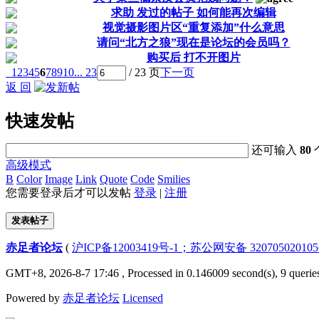
求助 发过的帖子 如何能再次编辑
视觉摄影图片区“重复添加”什么意思
请问“北方之狼”现在是论坛的会员吗？
购买后 打不开图片
1
2
3
4
5
6
7
8
9
10
... 23
/ 23 页
下一页
返 回
快速发帖
还可输入
80
高级模式
B
Color
Image
Link
Quote
Code
Smilies
您需要登录后才可以发帖
登录
|
注册
发表帖子
赤足者论坛
(
沪ICP备12003419号-1；苏公网安备 32070502010
GMT+8, 2026-8-7 17:46
, Processed in 0.146009 second(s), 9 querie
Powered by
赤足者论坛
Licensed