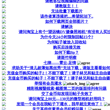
请教各位视频编辑的问题
请教版主！！
无法批量下载图片
该作者算违规把....希望惩治下..
如何下载网页全部图片？
请解决
请问淘宝上有个“望远镜DV摄像照相机”有没有人买
为什今天24小时限制回帖15个?
为何帖子被放入回收站
购买后连接无效
如何下载ftp？
请斑竹明察
七律——霄云-足情
求助关于“清儿超薄短黑丝秀”无法下载，请版主看看如
充值金币购买的帖子2！不能下载了！请子林兄和贴主自由
充值金币购买的帖子！不能下载了！请子林兄和贴主自由摄
举报有会员灌水
精彩视频暨线索·截图第二页的版面排列有问题
交了金币却发现旧帖子失效了
请问淘宝上80元—130元的微型相机好用吗？
发现一个会员在我帖子下灌水，我早就注意他了！
关于某些低素质会员犯贱问题！