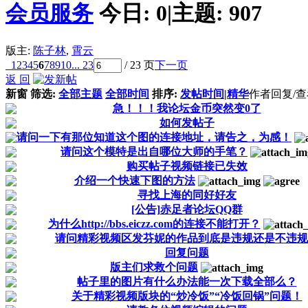
会员服务
今日:
0
|
主题:
907
版主:
陈子林
,
霄云
1
2
3
4
5
6
7
8
9
10
... 23
/ 23 页
下一页
返 回
新窗
筛选:
全部主题
全部时间
排序:
发帖时间
|
精华
作者
回复/
急！！！我论坛金币突然变0了
如何发帖子
请问一下有那位知道这个图的连接地址，请告之，为感！
请问这个模特是出自哪位大师的手笔？
购买帖子视频链接已失效
介绍一个快速下图的方法
寻找上海的同好好友
[公告]赤足者论坛QQ群
为什么http://bbs.eiczz.com的连接不能打开？
请问精彩视频区发芬妮的作品到底是违规还是不违规
回复问题
版主们求救个问题
帖子里的图片有什么办法能一次下载全部么？
关于精彩视频版块的“炒冷饭”“冷饭回锅”问题！