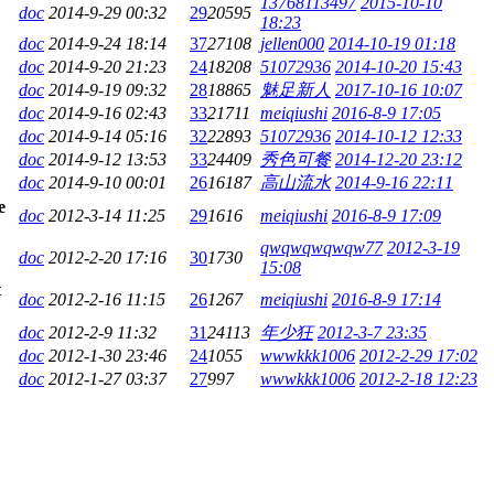
13768113497
2015-10-10
doc
2014-9-29 00:32
29
20595
18:23
doc
2014-9-24 18:14
37
27108
jellen000
2014-10-19 01:18
doc
2014-9-20 21:23
24
18208
51072936
2014-10-20 15:43
doc
2014-9-19 09:32
28
18865
魅足新人
2017-10-16 10:07
doc
2014-9-16 02:43
33
21711
meiqiushi
2016-8-9 17:05
doc
2014-9-14 05:16
32
22893
51072936
2014-10-12 12:33
doc
2014-9-12 13:53
33
24409
秀色可餐
2014-12-20 23:12
doc
2014-9-10 00:01
26
16187
高山流水
2014-9-16 22:11
doc
2012-3-14 11:25
29
1616
meiqiushi
2016-8-9 17:09
qwqwqwqwqw77
2012-3-19
doc
2012-2-20 17:16
30
1730
15:08
doc
2012-2-16 11:15
26
1267
meiqiushi
2016-8-9 17:14
doc
2012-2-9 11:32
31
24113
年少狂
2012-3-7 23:35
doc
2012-1-30 23:46
24
1055
wwwkkk1006
2012-2-29 17:02
doc
2012-1-27 03:37
27
997
wwwkkk1006
2012-2-18 12:23