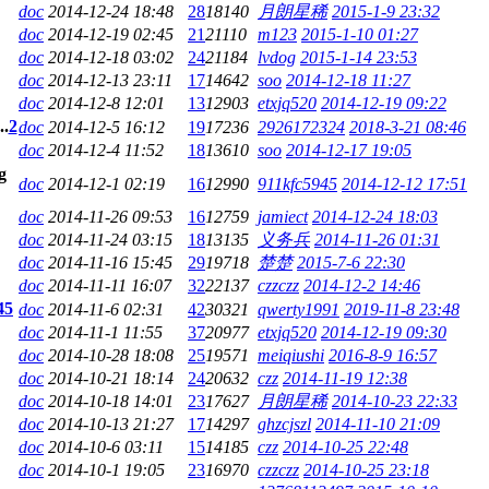
doc
2014-12-24 18:48
28
18140
月朗星稀
2015-1-9 23:32
doc
2014-12-19 02:45
21
21110
m123
2015-1-10 01:27
doc
2014-12-18 03:02
24
21184
lvdog
2015-1-14 23:53
doc
2014-12-13 23:11
17
14642
soo
2014-12-18 11:27
doc
2014-12-8 12:01
13
12903
etxjq520
2014-12-19 09:22
..
2
doc
2014-12-5 16:12
19
17236
2926172324
2018-3-21 08:46
doc
2014-12-4 11:52
18
13610
soo
2014-12-17 19:05
doc
2014-12-1 02:19
16
12990
911kfc5945
2014-12-12 17:51
doc
2014-11-26 09:53
16
12759
jamiect
2014-12-24 18:03
doc
2014-11-24 03:15
18
13135
义务兵
2014-11-26 01:31
doc
2014-11-16 15:45
29
19718
楚楚
2015-7-6 22:30
doc
2014-11-11 16:07
32
22137
czzczz
2014-12-2 14:46
4
5
doc
2014-11-6 02:31
42
30321
qwerty1991
2019-11-8 23:48
doc
2014-11-1 11:55
37
20977
etxjq520
2014-12-19 09:30
doc
2014-10-28 18:08
25
19571
meiqiushi
2016-8-9 16:57
doc
2014-10-21 18:14
24
20632
czz
2014-11-19 12:38
doc
2014-10-18 14:01
23
17627
月朗星稀
2014-10-23 22:33
doc
2014-10-13 21:27
17
14297
ghzcjszl
2014-11-10 21:09
doc
2014-10-6 03:11
15
14185
czz
2014-10-25 22:48
doc
2014-10-1 19:05
23
16970
czzczz
2014-10-25 23:18