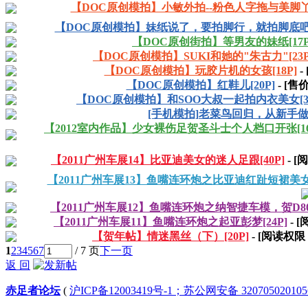
【DOC原创模拍】小敏外拍--粉色人字拖与美脚丫[
【DOC原创模拍】妹纸说了，要拍脚行，就拍脚底吧！[
【DOC原创街拍】等男友的妹纸[17P
【DOC原创模拍】SUKI和她的"朱古力"[23P
【DOC原创模拍】玩胶片机的女孩[18P]
-
【DOC原创模拍】红鞋儿[20P]
- [售
【DOC原创模拍】和SOO大叔一起拍内衣美女[30
[手机模拍]老菜鸟回归，从新手做起
【2012室内作品】少女裸伤足贺圣斗士个人档口开张[16
【2011广州车展14】比亚迪美女的迷人足跟[40P]
- 
【2011广州车展13】鱼嘴连环炮之比亚迪红趾短裙美女登
【2011广州车展12】鱼嘴连环炮之纳智捷车模，贺D
【2011广州车展11】鱼嘴连环炮之起亚彭梦[24P]
- 
【贺年帖】情迷黑丝（下）[20P]
- [阅读权限
1
2
3
4
5
6
7
/ 7 页
下一页
返 回
赤足者论坛
(
沪ICP备12003419号-1；苏公网安备 32070502010