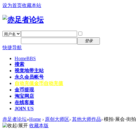
设为首页
收藏本站
找回密码
自动登录
密码
注册
登录
快捷导航
Home
BBS
搜索
视觉地带主站
永久会员帐号
自动充值
金币自动充值
金币提现
淘宝网店
在线客服
JOIN US
赤足者论坛
»
Home
›
原创大师区
›
其他大师作品
›
模拍·展会·街拍 
收藏本版