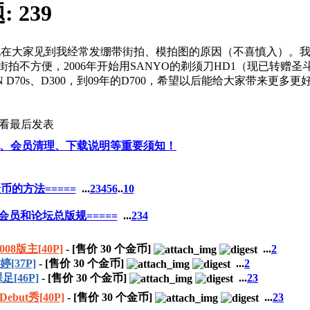
:
239
现在大家见到我经常发绷带街拍、模拍图的原因（不喜慎入
）。我
，觉得太大街拍不方便，2006年开始用SANYO的剃须刀HD1（现已转
 D70s、D300，到09年的D700，希望以后能给大家带来更多更
查看
最后发表
、会员清理、下载说明等重要须知！
币的方法=====
...
2
3
4
5
6
..
10
会员和论坛总版规=====
...
2
3
4
8版主[40P]
- [售价
30
个金币]
...
2
37P]
- [售价
30
个金币]
...
2
[46P]
- [售价
30
个金币]
...
2
3
ut秀[40P]
- [售价
30
个金币]
...
2
3