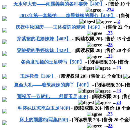
无水印大套——雨露美美的各种姿势【40P】
- [售价
10
个
...
2
3
4
2013年第一套模拍——糖果妹妹的脚心【45P】
- [售
...
2
庆祝中秋国庆——玉体横陈的糖果【45P】
- [售价
22
个
...
2
3
穿紫裙的毛婷妹妹【40P】
- [阅读权限
20
]- [售价
25
个金
...
2
3
穿纱裙的毛婷妹妹【42P】
- [阅读权限
20
]- [售价
20
个金
...
2
3
各角度拍摄的玉足特写【50P】
- [阅读权限
20
]- [售价
...
2
3
玉足托盘【30P】
- [阅读权限
20
]- [售价
15
个金币]
夏至大礼——糖果妹妹的脚丫【40P】
- [阅读权限
20
]- 
...
2
3
预祝五一节贺礼——舒展玉足[40P]
- [阅读权限
20
]- [
...
2
3
毛婷妹妹凉拖白玉足[40P]
- [阅读权限
20
]- [售价
10
个金
...
2
3
床上的雨露i特写集[50P]
- [阅读权限
20
]- [售价
20
个金
...
2
3