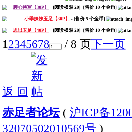
脚心特写【30P】
- [阅读权限
20
]- [售价
10
个金币]
小季妹妹玉足【30P】
- [售价
5
个金币]
思思玉足【40P】
- [阅读权限
20
]- [售价
10
个金币]
1
2
3
4
5
6
7
8
/ 8 页
下一页
返 回
赤足者论坛
(
沪ICP备12
32070502010569号
)