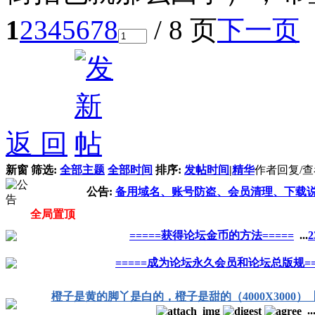
1
2
3
4
5
6
7
8
/ 8 页
下一页
返 回
新窗
筛选:
全部主题
全部时间
排序:
发帖时间
|
精华
作者
回复/
公告:
备用域名、账号防盗、会员清理、下载
全局置顶
=====获得论坛金币的方法=====
...
2
=====成为论坛永久会员和论坛总版规==
橙子是黄的脚丫是白的，橙子是甜的（4000X3000）【
..