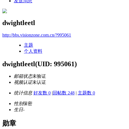
发送消息
dwightleetl
http://bbs.visionzone.com.cn/?995061
主题
个人资料
dwightleetl
(UID: 995061)
邮箱状态
未验证
视频认证
未认证
统计信息
好友数 0
|
回帖数 248
|
主题数 0
性别
保密
生日
-
勋章