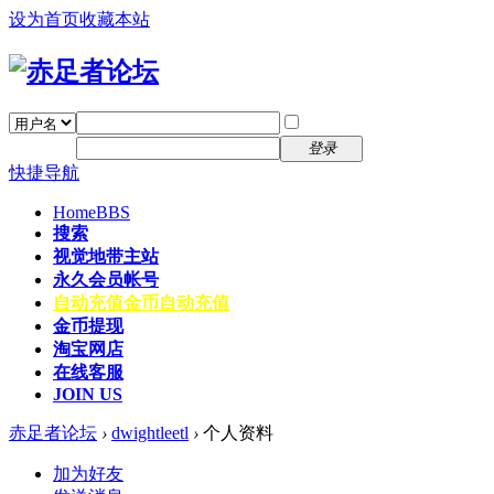
设为首页
收藏本站
找回密码
自动登录
密码
注册
登录
快捷导航
Home
BBS
搜索
视觉地带主站
永久会员帐号
自动充值
金币自动充值
金币提现
淘宝网店
在线客服
JOIN US
赤足者论坛
›
dwightleetl
›
个人资料
加为好友