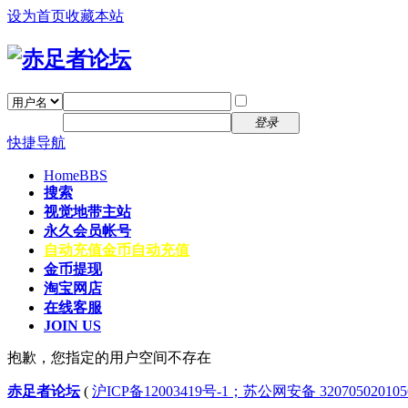
设为首页
收藏本站
找回密码
自动登录
密码
注册
登录
快捷导航
Home
BBS
搜索
视觉地带主站
永久会员帐号
自动充值
金币自动充值
金币提现
淘宝网店
在线客服
JOIN US
抱歉，您指定的用户空间不存在
赤足者论坛
(
沪ICP备12003419号-1；苏公网安备 32070502010