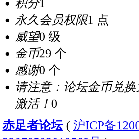
积分
1
永久会员权限
1 点
威望
0 级
金币
29 个
感谢
0 个
请注意：论坛金币兑换
激活！
0
赤足者论坛
(
沪ICP备12