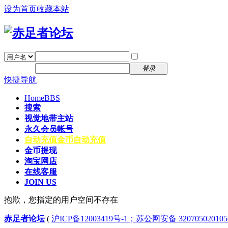
设为首页
收藏本站
找回密码
自动登录
密码
注册
登录
快捷导航
Home
BBS
搜索
视觉地带主站
永久会员帐号
自动充值
金币自动充值
金币提现
淘宝网店
在线客服
JOIN US
抱歉，您指定的用户空间不存在
赤足者论坛
(
沪ICP备12003419号-1；苏公网安备 32070502010