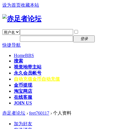
设为首页
收藏本站
找回密码
自动登录
密码
注册
登录
快捷导航
Home
BBS
搜索
视觉地带主站
永久会员帐号
自动充值
金币自动充值
金币提现
淘宝网店
在线客服
JOIN US
赤足者论坛
›
feet760117
›
个人资料
加为好友