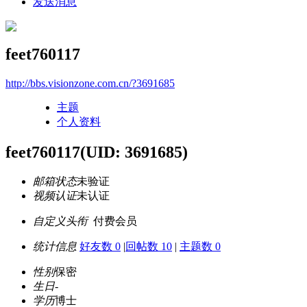
发送消息
feet760117
http://bbs.visionzone.com.cn/?3691685
主题
个人资料
feet760117
(UID: 3691685)
邮箱状态
未验证
视频认证
未认证
自定义头衔
付费会员
统计信息
好友数 0
|
回帖数 10
|
主题数 0
性别
保密
生日
-
学历
博士